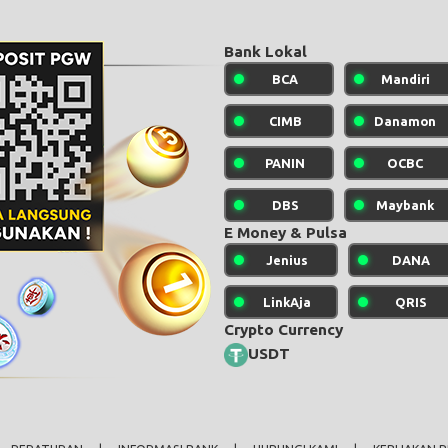
Bank Lokal
BCA
Mandiri
CIMB
Danamon
PANIN
OCBC
illionaire
Lucky Clover
Lucky 77
DBS
Maybank
E Money & Pulsa
Jenius
DANA
LinkAja
QRIS
Crypto Currency
USDT
Safari
Alice
Happy Fru