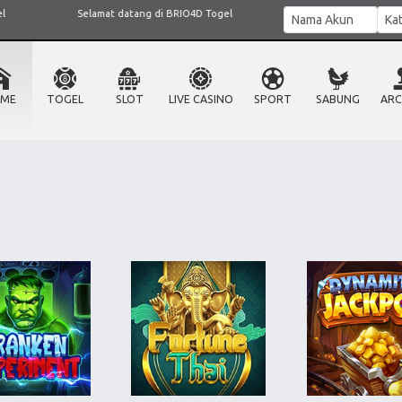
Selamat datang di BRIO4D Togel
ME
TOGEL
SLOT
LIVE CASINO
SPORT
SABUNG
ARC