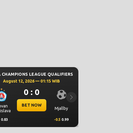
7/8/2026
ch
Pirate Treasure
OTBALL F24 ELITE CLUB FRIENDLY
August 8, 2026 — 11:00 WIB
1 : 0
Next
BET NOW
l Madrid
e-RB Leipzig
0
0.74
0.00
-0.98
demy
Gems Rush