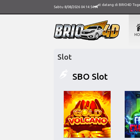
Selamat datang di BRIO4D Togel
Sabtu 8/08/2026 04:14:55
HO
Slot
SBO Slot