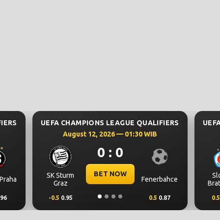
26
8/8/2026
7/8/2026
7/8/2026
7/8/2026
k's Treasure
Golden Temple
Super Ri
IERS
E-FOOTBALL F24 ELITE CLUB FRIENDLY
E-FO
August 8, 2026 — 11:00 WIB
2 : 1
BET NOW
Saint-
e-Newcastle
e-Sevilla
e-Rea
oise
United
1.00
0.00
0.39
0.00
-0.63
0.0
oney Tree
Fruit Ripe
Magic Aca