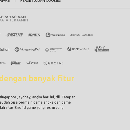
RIVASI
|
PERSETUJUAN COOKIES
ckpot
Western Zombie
dengan banyak fitur
ngapore , sydney, angka hari ini, dll. Tempat
sudah bisa bermain game angka dan game
ty
Chinese Express
lah situs
Brio4d
game yang resmi yang