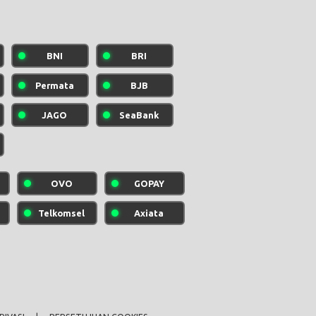
BNI
BRI
Permata
BJB
JAGO
SeaBank
7
Disco Jockey
OVO
GOPAY
Telkomsel
Axiata
its
Three Kingdoms