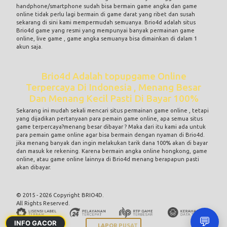
handphone/smartphone sudah bisa bermain game angka dan game
online tidak perlu lagi bermain di
game darat
yang ribet dan susah
sekarang di sini kami mempermudah semuanya. Brio4d adalah situs
Brio4d
game yang resmi yang mempunyai banyak permainan game
online, live game , game angka semuanya bisa dimainkan di dalam 1
akun saja.
Brio4d Adalah topupgame Online
Terpercaya Di Indonesia , Menang Besar
Dan Menang Kecil Pasti Di Bayar 100%
Sekarang ini mudah sekali mencari situs permainan game online , tetapi
yang dijadikan pertanyaan para pemain game online, apa semua
situs
game terpercaya
?menang besar dibayar ? Maka dari itu kami ada untuk
para pemain game online agar bisa bermain dengan nyaman di Brio4d.
jika
menang banyak
dan ingin melakukan tarik dana 100% akan di bayar
dan masuk ke rekening. Karena bermain angka online hongkong, game
online, atau game online lainnya di
Brio4d
menang berapapun pasti
akan dibayar.
© 2015 - 2026 Copyright BRIO4D.
All Rights Reserved.
💬
INFO GACOR
LAPOR PUSAT