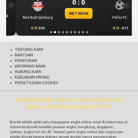
0 : 0
Previous
Next
BET NOW
Red Bull Salzburg
Pafos FC
0.75
0.55
-0.75
-0.71
TENTANG KAMI
BANTUAN
PERATURAN
INFORMASI BANK
HUBUNGI KAMI
KEBIJAKAN PRIVASI
PERSETUJUAN COOKIES
brio4d adalah salah satu tempat bermain
game online dengan banyak fitur
Brio4d adalah salah satu
topupgame angka
online resmi & terpercaya di
indonesia
Brio4d memiliki pasaran angka ,hongkong, singapore ,
sydney, angka hari ini, dll. Tempat
game angka online
dan terpercaya
adalah
Brio4d
karena diakses sangat mudah hanya menggunakan