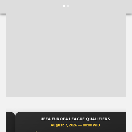
UEFA EUROPA LEAGUE QUALIFIERS
August 7, 2026 — 00:00 WIB