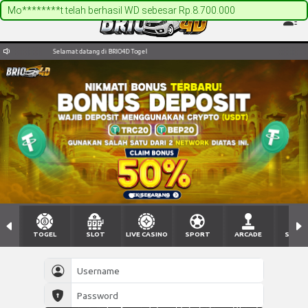
Mo********t telah berhasil WD sebesar Rp.8.700.000
Selamat datang di BRIO4D Togel
Selamat datang di BRIO4D Togel
TOGEL
SLOT
LIVE CASINO
SPORT
ARCADE
SABU