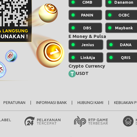
CIMB
Danamon
PANIN
OCBC
DBS
Maybank
E Money & Pulsa
Jenius
DANA
LinkAja
QRIS
Crypto Currency
USDT
PERATURAN
|
INFORMASI BANK
|
HUBUNGI KAMI
|
KEBIJAKAN P