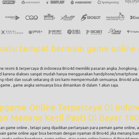
h satu tempat bermain game online 
ne resmi & terpercaya di indonesia
Brio4d memiliki pasaran angka ,hongkong, si
d
karena diakses sangat mudah hanya menggunakan handphone/smartphone 
ng ribet dan susah sekarang di sini kami mempermudah semuanya. Brio4d ada
game , game angka semuanya bisa dimainkan di dalam 1 akun saja.
pgame Online Terpercaya Di Indon
an Menang Kecil Pasti Di Bayar 10
nan game online , tetapi yang dijadikan pertanyaan para pemain game online,