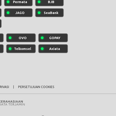
Permata
BJB
JAGO
SeaBank
OVO
GOPAY
Telkomsel
Axiata
RIVASI
|
PERSETUJUAN COOKIES