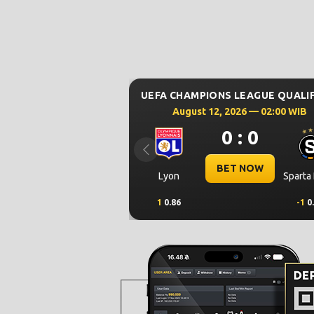
LEAGUE QUALIFIERS
UEFA CHAMPIONS LEAGUE QUALIFI
26 — 01:30 WIB
August 12, 2026 — 01:15 WIB
: 0
0 : 0
Previous
 NOW
BET NOW
Slovan
Fenerbahce
Mjall
Bratislava
0.5
0.87
0.5
0.83
-0.5
0.