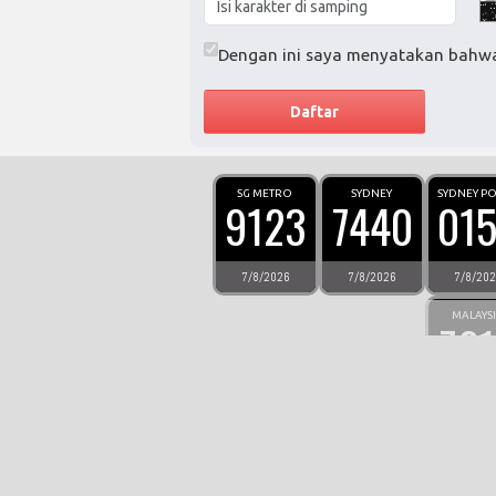
Dengan ini saya menyatakan bahw
SG METRO
SYDNEY
SYDNEY P
9123
7440
01
7/8/2026
7/8/2026
7/8/20
MALAYS
72
7/8/20