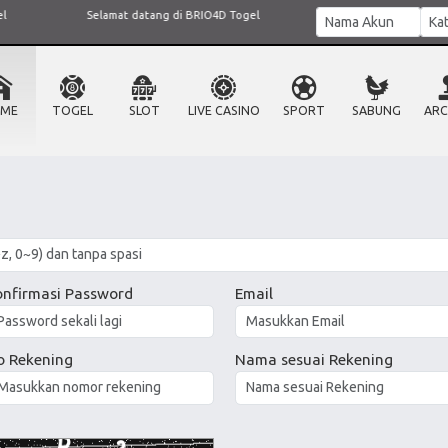
Selamat datang di BRIO4D Togel
ME
TOGEL
SLOT
LIVE CASINO
SPORT
SABUNG
ARC
onfirmasi Password
Email
o Rekening
Nama sesuai Rekening