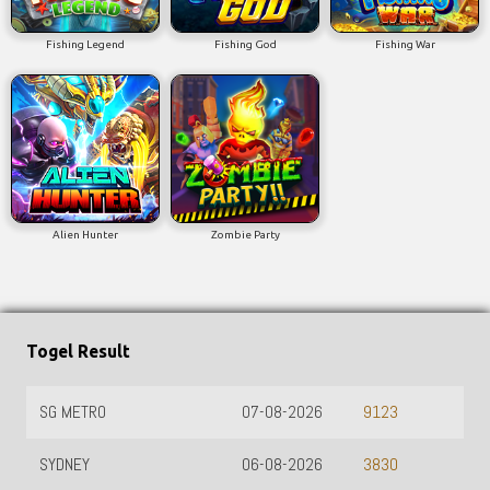
Fishing Legend
Fishing God
Fishing War
Alien Hunter
Zombie Party
Togel Result
SG METRO
07-08-2026
9123
SYDNEY
06-08-2026
3830