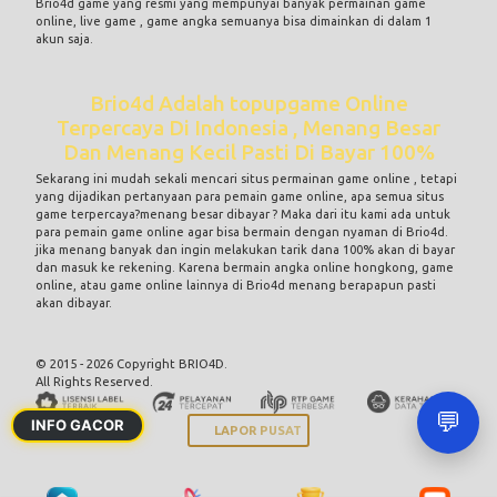
Brio4d
game yang resmi yang mempunyai banyak permainan game
online, live game , game angka semuanya bisa dimainkan di dalam 1
akun saja.
Brio4d Adalah topupgame Online
Terpercaya Di Indonesia , Menang Besar
Dan Menang Kecil Pasti Di Bayar 100%
Sekarang ini mudah sekali mencari situs permainan game online , tetapi
yang dijadikan pertanyaan para pemain game online, apa semua
situs
game terpercaya
?menang besar dibayar ? Maka dari itu kami ada untuk
para pemain game online agar bisa bermain dengan nyaman di Brio4d.
jika
menang banyak
dan ingin melakukan tarik dana 100% akan di bayar
dan masuk ke rekening. Karena bermain angka online hongkong, game
online, atau game online lainnya di
Brio4d
menang berapapun pasti
akan dibayar.
© 2015 - 2026 Copyright BRIO4D.
All Rights Reserved.
💬
INFO GACOR
LAPOR PUSAT