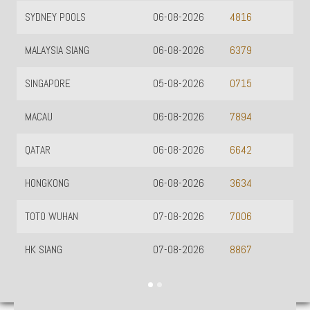
SYDNEY POOLS
06-08-2026
4816
MALAYSIA SIANG
06-08-2026
6379
SINGAPORE
05-08-2026
0715
MACAU
06-08-2026
7894
QATAR
06-08-2026
6642
HONGKONG
06-08-2026
3634
TOTO WUHAN
07-08-2026
7006
HK SIANG
07-08-2026
8867