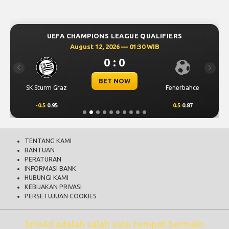
UEFA CHAMPIONS LEAGUE QUALIFIERS
August 12, 2026 — 01:30 WIB
0 : 0
Previous
Next
BET NOW
SK Sturm Graz
Fenerbahce
-0.5
0.95
0.5
0.87
TENTANG KAMI
BANTUAN
PERATURAN
INFORMASI BANK
HUBUNGI KAMI
KEBIJAKAN PRIVASI
PERSETUJUAN COOKIES
brio4d adalah salah satu tempat bermain