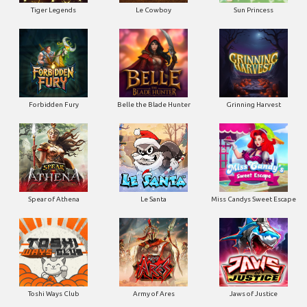
Tiger Legends
Le Cowboy
Sun Princess
Forbidden Fury
Belle the Blade Hunter
Grinning Harvest
Spear of Athena
Le Santa
Miss Candys Sweet Escape
Toshi Ways Club
Army of Ares
Jaws of Justice