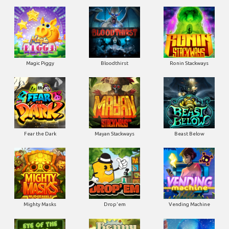
Magic Piggy
Bloodthirst
Ronin Stackways
Fear the Dark
Mayan Stackways
Beast Below
Mighty Masks
Drop'em
Vending Machine