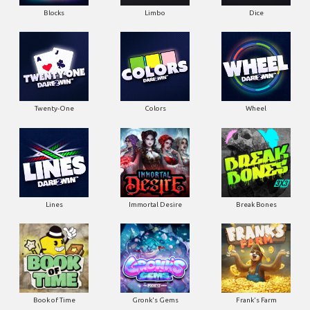
Blocks
Limbo
Dice
Twenty-One
Colors
Wheel
Lines
Immortal Desire
Break Bones
Book of Time
Gronk's Gems
Frank's Farm