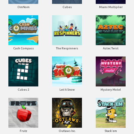
OmNom
Cubes
Miami Multiplier
Cash Compass
The Respinners
Aztec Twist
Cubes 2
Let It Snow
Mystery Motel
Frutz
Outlaws Inc.
Stack'em