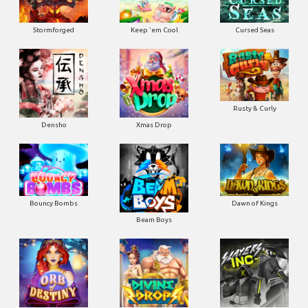
Stormforged
Keep 'em Cool
Cursed Seas
Rusty & Curly
Densho
Xmas Drop
Bouncy Bombs
Dawn of Kings
Beam Boys