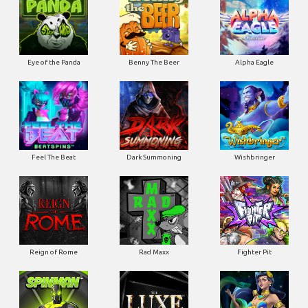
Eye of the Panda
Benny The Beer
Alpha Eagle
Feel The Beat
Dark Summoning
Wishbringer
Reign of Rome
Rad Maxx
Fighter Pit