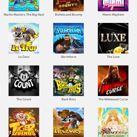
Marlin Masters: The Big Haul
Bullets and Bounty
Miami Mayhem
Le Zeus
Stormborn
The Luxe
The Count
Bash Bros
The Wildwood Curse