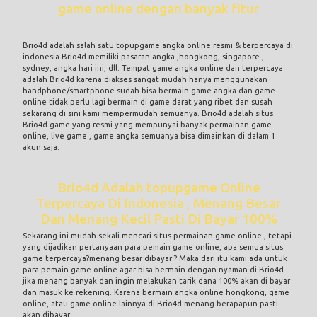
game online dengan banyak fitur
Brio4d adalah salah satu
topupgame angka
online resmi & terpercaya di
indonesia
Brio4d memiliki pasaran angka ,hongkong, singapore ,
sydney, angka hari ini, dll. Tempat
game angka online
dan terpercaya
adalah
Brio4d
karena diakses sangat mudah hanya menggunakan
handphone/smartphone sudah bisa bermain game angka dan game
online tidak perlu lagi bermain di
game darat
yang ribet dan susah
sekarang di sini kami mempermudah semuanya. Brio4d adalah situs
Brio4d
game yang resmi yang mempunyai banyak permainan game
online, live game , game angka semuanya bisa dimainkan di dalam 1
akun saja.
Brio4d Adalah topupgame Online
Terpercaya Di Indonesia , Menang Besar
Dan Menang Kecil Pasti Di Bayar 100%
Sekarang ini mudah sekali mencari situs permainan game online , tetapi
yang dijadikan pertanyaan para pemain game online, apa semua
situs
game terpercaya
?menang besar dibayar ? Maka dari itu kami ada untuk
para pemain game online agar bisa bermain dengan nyaman di Brio4d.
jika
menang banyak
dan ingin melakukan tarik dana 100% akan di bayar
dan masuk ke rekening. Karena bermain angka online hongkong, game
online, atau game online lainnya di
Brio4d
menang berapapun pasti
akan dibayar.