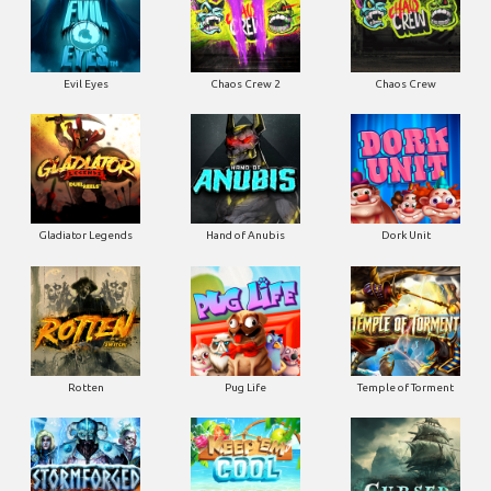
Evil Eyes
Chaos Crew 2
Chaos Crew
Gladiator Legends
Hand of Anubis
Dork Unit
Rotten
Pug Life
Temple of Torment