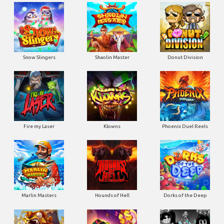
Snow Slingers
Shaolin Master
Donut Division
Fire my Laser
Klowns
Phoenix Duel Reels
Marlin Masters
Hounds of Hell
Dorks of the Deep