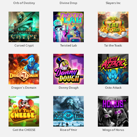
Orb of Destiny
Divine Drop
Slayers Inc
Cursed Crypt
Twisted Lab
Tai the Toadc
Dragon's Domain
Donny Dough
Octo Attack
Get the CHEESE
Rise of Ymir
Wings of Horus