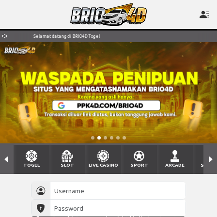
el
Selamat datang di BRIO4D Togel
TOGEL
SLOT
LIVE CASINO
SPORT
ARCADE
SABU