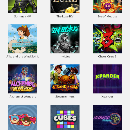
Spinman H.V
The Luxe H.V
Eye of Medusa
Aiko and the Wind Spirit
Invictus
Chaos Crew 3
Alchemist Wonders
Steamrunners
Xpander