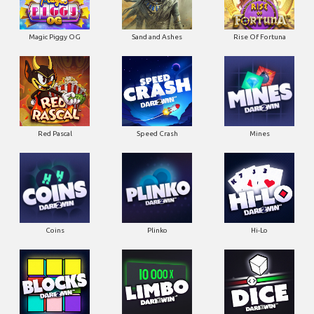
Magic Piggy OG
Sand and Ashes
Rise Of Fortuna
Red Pascal
Speed Crash
Mines
Coins
Plinko
Hi-Lo