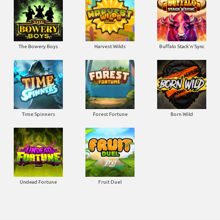
The Bowery Boys
Harvest Wilds
Buffalo Stack'n'Sync
Time Spinners
Forest Fortune
Born Wild
Undead Fortune
Fruit Duel