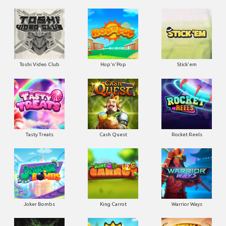
Toshi Video Club
Hop'n'Pop
Stick'em
Tasty Treats
Cash Quest
Rocket Reels
Joker Bombs
King Carrot
Warrior Ways