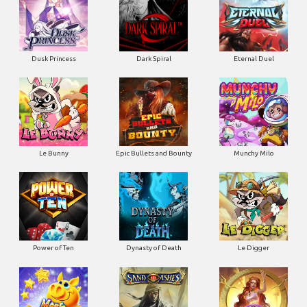
Dusk Princess
Dark Spiral
Eternal Duel
Le Bunny
Epic Bullets and Bounty
Munchy Milo
Power of Ten
Dynasty of Death
Le Digger