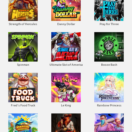
Strength of Hercules
Danny Dollar
Pray for Three
Ultimate Slot of America
Booze Bash
Spinman
Le King
Fred's Food Truck
Rainbow Princess