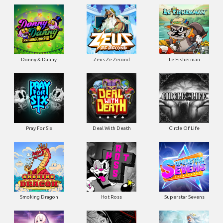
Donny & Danny
Zeus Ze Zecond
Le Fisherman
Pray For Six
Deal With Death
Circle Of Life
Smoking Dragon
Hot Ross
Superstar Sevens