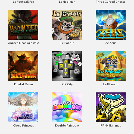
Le Football Fan
Le Hooligan
Three Cursed Chests
Wanted Dead or a Wild
Le Bandit
Ze Zeus
Duel at Dawn
RIP City
Le Pharaoh
Cloud Princess
Double Rainbow
FRKN Bananas