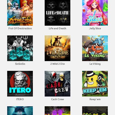
Fist Of Destruction
Life and Death
Jelly Slice
SixSixSix
2 Wild 2 Die
Le Viking
ITERO
Cash Crew
Keep'em