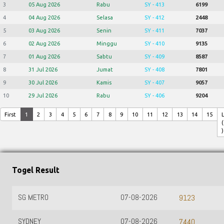
3
05 Aug 2026
Rabu
SY - 413
6199
4
04 Aug 2026
Selasa
SY - 412
2448
5
03 Aug 2026
Senin
SY - 411
7037
6
02 Aug 2026
Minggu
SY - 410
9135
7
01 Aug 2026
Sabtu
SY - 409
8587
8
31 Jul 2026
Jumat
SY - 408
7801
9
30 Jul 2026
Kamis
SY - 407
9057
10
29 Jul 2026
Rabu
SY - 406
9204
First
1
2
3
4
5
6
7
8
9
10
11
12
13
14
15
(
)
Togel Result
SG METRO
07-08-2026
9123
SYDNEY
07-08-2026
7440