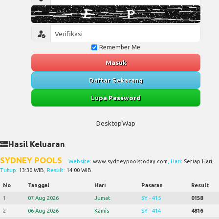
Remember Me
Masuk
Daftar Sekarang
Lupa Password
Desktop
Wap
Hasil Keluaran
SYDNEY POOLS
Website:
www.sydneypoolstoday.com
, Hari:
Setiap Hari
,
Tutup:
13:30 WIB
, Result:
14:00 WIB
No
Tanggal
Hari
Pasaran
Result
1
07 Aug 2026
Jumat
SY - 415
0158
2
06 Aug 2026
Kamis
SY - 414
4816