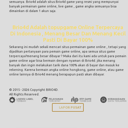
semuanya. Brio4d adalah situs
Brio4d
game yang resmi yang mempunyai
banyak permainan game online, live game , game angka semuanya bisa
dimainkan di dalam 1 akun saja.
Brio4d Adalah topupgame Online Terpercaya
Di Indonesia , Menang Besar Dan Menang Kecil
Pasti Di Bayar 100%
Sekarang ini mudah sekali mencari situs permainan game online , tetapi yang
dijadikan pertanyaan para pemain game online, apa semua
situs game
terpercaya
?menang besar dibayar ? Maka dari itu kami ada untuk para pemain
game online agar bisa bermain dengan nyaman di Brio4d. jika
menang
banyak
dan ingin melakukan tarik dana 100% akan di bayar dan masuk ke
rekening. Karena bermain angka online hongkong, game online, atau game
online lainnya di
Brio4d
menang berapapun pasti akan dibayar.
© 2015 - 2026 Copyright BRIO4D.
All Rights Reserved.
LAPOR PUSAT