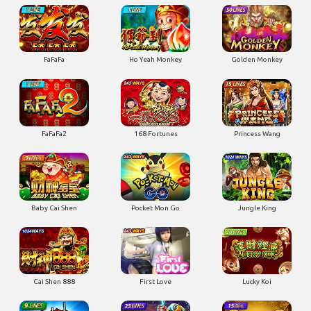
Golden Monkey
FaFaFa
Ho Yeah Monkey
FaFaFa2
168 Fortunes
Princess Wang
Baby Cai Shen
Pocket Mon Go
Jungle King
First Love
Cai Shen 888
Lucky Koi