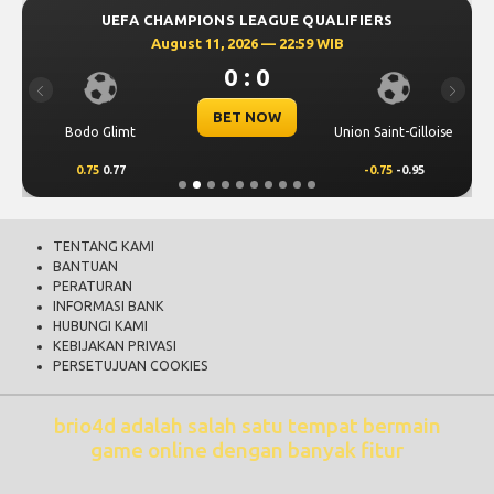
UEFA CHAMPIONS LEAGUE QUALIFIERS
August 11, 2026 — 22:59 WIB
0 : 0
Previous
Next
BET NOW
Bodo Glimt
Union Saint-Gilloise
0.75
0.77
-0.75
-0.95
TENTANG KAMI
BANTUAN
PERATURAN
INFORMASI BANK
HUBUNGI KAMI
KEBIJAKAN PRIVASI
PERSETUJUAN COOKIES
brio4d adalah salah satu tempat bermain
game online dengan banyak fitur