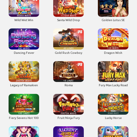
Wild Wet Win
Santa Wild Drop
Golden Lotus SE
Dancing Fever
Gold Rush Cowboy
Dragon Wish
Legacy of Ramakien
Roma
Fury Max Lucky Road
Fiery Sevens Hot 100
Fruit Ninja Fury
Lucky Horse