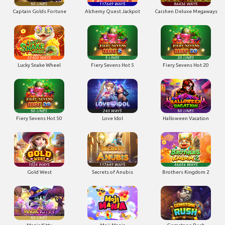
Captain Golds Fortune
Alchemy Quest Jackpot
Caishen Deluxe Megaways
Lucky Snake Wheel
Fiery Sevens Hot 5
Fiery Sevens Hot 20
Fiery Sevens Hot 50
Love Idol
Halloween Vacation
Gold West
Secrets of Anubis
Brothers Kingdom 2